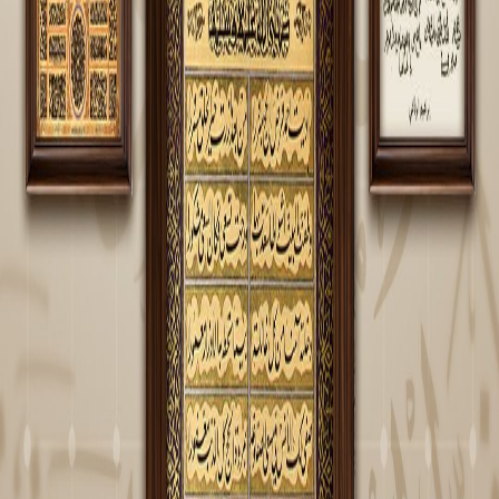
2026-02-09 م 05:00
بناء قدرات، وصقل مهارات، وجهوزية عالية.. كل ذلك يخبرنا به
العميد بدر الدين قصاص والعميد مصطفى بكور ضمن ندوة حوارية
بعنوان التعليم والتطوير المهني في الجيش العربي السوري
الثلاثاء 10 - شباط
6:30 - 7:30 مساءً
القاعة H28
أخبار مشابهة قد تهمك
مهرجان دمشق الدولي للشعر العربي.. احتفاء بالإرث الأدبي
والثقافي
دمشق مدينةٌ ارتبط اسمها بالشعر، وحملت عبر تاريخها إرثاً أدبياً
وثقافياً غنياً، ومع مهرجان دمشق الدولي للشعر العربي، يتجدد اللقاء
بالكلمة، وتلتقي الأصوات الشعرية في احتفاءٍ بالقصيدة وبالحوار
الثقافي.